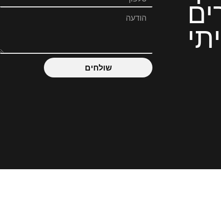
ים
תי
שולחים